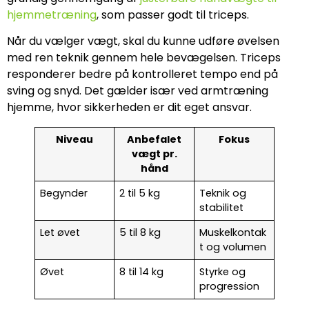
hjemmetræning
, som passer godt til triceps.
Når du vælger vægt, skal du kunne udføre øvelsen
med ren teknik gennem hele bevægelsen. Triceps
responderer bedre på kontrolleret tempo end på
sving og snyd. Det gælder især ved armtræning
hjemme, hvor sikkerheden er dit eget ansvar.
Niveau
Anbefalet
Fokus
vægt pr.
hånd
Begynder
2 til 5 kg
Teknik og
stabilitet
Let øvet
5 til 8 kg
Muskelkontak
t og volumen
Øvet
8 til 14 kg
Styrke og
progression