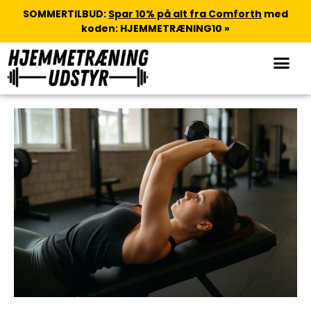
SOMMERTILBUD:
Spar 10% på alt fra Comforth
med
koden: HJEMMETRÆNING10 »