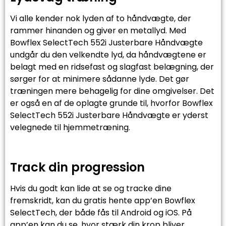
Vi alle kender nok lyden af to håndvægte, der
rammer hinanden og giver en metallyd. Med
Bowflex SelectTech 552i Justerbare Håndvægte
undgår du den velkendte lyd, da håndvægtene er
belagt med en ridsefast og slagfast belægning, der
sørger for at minimere sådanne lyde. Det gør
træningen mere behagelig for dine omgivelser. Det
er også en af de oplagte grunde til, hvorfor Bowflex
SelectTech 552i Justerbare Håndvægte er yderst
velegnede til hjemmetræning.
Track din progression
Hvis du godt kan lide at se og tracke dine
fremskridt, kan du gratis hente app’en Bowflex
SelectTech, der både fås til Android og iOS. På
app’en kan du se, hvor stærk din krop bliver