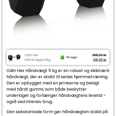
Odin Hex
389,00
kr.
På lager
Håndvægte 5kg...
126,00
kr.
Odin Hex Håndvægt 5 kg er en robust og slidstærk
håndvægt, der er skabt til seriøs hjemmetræning.
Den er opbygget med en jernkerne og belagt
med hårdt gummi, som både beskytter
underlaget og forlænger håndvægtens levetid –
også ved intensiv brug.
Den sekskantede form gør håndvægten stabil på