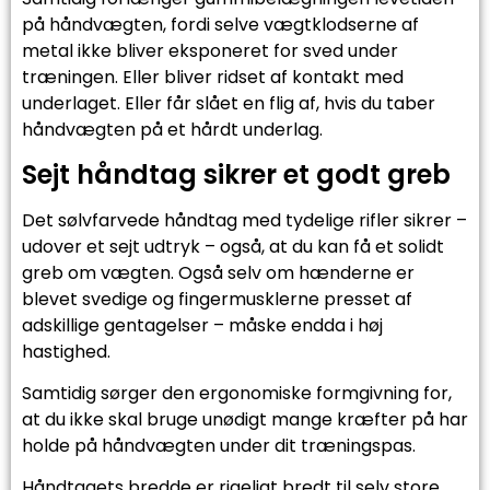
på håndvægten, fordi selve vægtklodserne af
metal ikke bliver eksponeret for sved under
træningen. Eller bliver ridset af kontakt med
underlaget. Eller får slået en flig af, hvis du taber
håndvægten på et hårdt underlag.
Sejt håndtag sikrer et godt greb
Det sølvfarvede håndtag med tydelige rifler sikrer –
udover et sejt udtryk – også, at du kan få et solidt
greb om vægten. Også selv om hænderne er
blevet svedige og fingermusklerne presset af
adskillige gentagelser – måske endda i høj
hastighed.
Samtidig sørger den ergonomiske formgivning for,
at du ikke skal bruge unødigt mange kræfter på har
holde på håndvægten under dit træningspas.
Håndtagets bredde er rigeligt bredt til selv store,