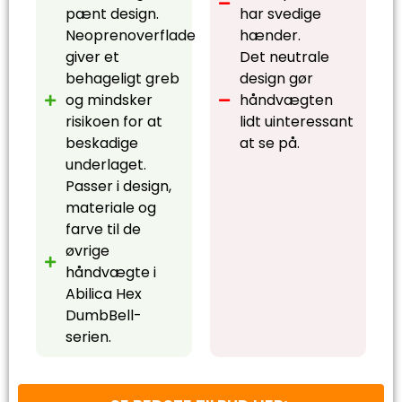
pænt design.
har svedige
Neoprenoverflade
hænder.
giver et
Det neutrale
behageligt greb
design gør
og mindsker
håndvægten
risikoen for at
lidt uinteressant
beskadige
at se på.
underlaget.
Passer i design,
materiale og
farve til de
øvrige
håndvægte i
Abilica Hex
DumbBell-
serien.