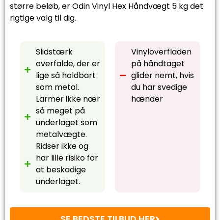
større beløb, er Odin Vinyl Hex Håndvægt 5 kg det
rigtige valg til dig.
Slidstærk
Vinyloverfladen
overfalde, der er
på håndtaget
lige så holdbart
glider nemt, hvis
som metal.
du har svedige
Larmer ikke nær
hænder
så meget på
underlaget som
metalvægte.
Ridser ikke og
har lille risiko for
at beskadige
underlaget.
SE BEDSTE TILBUD HER