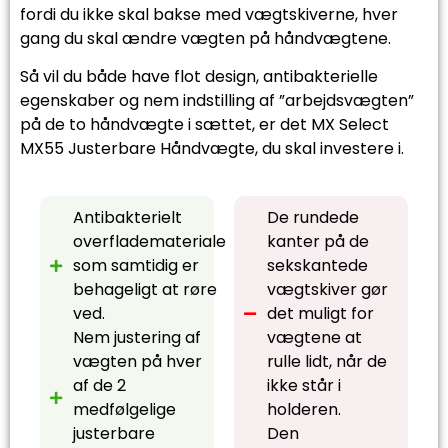
fordi du ikke skal bakse med vægtskiverne, hver
gang du skal ændre vægten på håndvægtene.
Så vil du både have flot design, antibakterielle
egenskaber og nem indstilling af ”arbejdsvægten”
på de to håndvægte i sættet, er det MX Select
MX55 Justerbare Håndvægte, du skal investere i.
Antibakterielt
De rundede
overflademateriale
kanter på de
som samtidig er
sekskantede
behageligt at røre
vægtskiver gør
ved.
det muligt for
Nem justering af
vægtene at
vægten på hver
rulle lidt, når de
af de 2
ikke står i
medfølgelige
holderen.
justerbare
Den