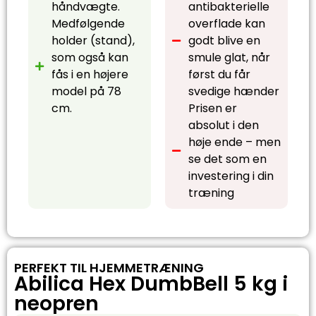
håndvægte.
antibakterielle
Medfølgende
overflade kan
holder (stand),
godt blive en
som også kan
smule glat, når
fås i en højere
først du får
model på 78
svedige hænder
cm.
Prisen er
absolut i den
høje ende – men
se det som en
investering i din
træning
PERFEKT TIL HJEMMETRÆNING
Abilica Hex DumbBell 5 kg i
neopren