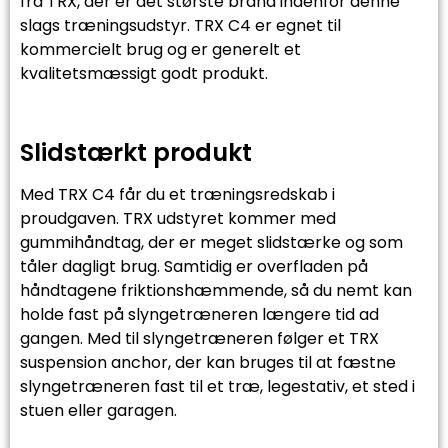
fra TRX, der er det største brand indenfor denne
slags træningsudstyr. TRX C4 er egnet til
kommercielt brug og er generelt et
kvalitetsmæssigt godt produkt.
Slidstærkt produkt
Med TRX C4 får du et træningsredskab i
proudgaven. TRX udstyret kommer med
gummihåndtag, der er meget slidstærke og som
tåler dagligt brug. Samtidig er overfladen på
håndtagene friktionshæmmende, så du nemt kan
holde fast på slyngetræneren længere tid ad
gangen. Med til slyngetræneren følger et TRX
suspension anchor, der kan bruges til at fæstne
slyngetræneren fast til et træ, legestativ, et sted i
stuen eller garagen.