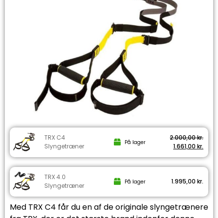
TRX C4
2.000,00
kr.
På lager
Slyngetræner
1.661,00
kr.
TRX 4.0
1.995,00
kr.
På lager
Slyngetræner
Med TRX C4 får du en af de originale slyngetrænere