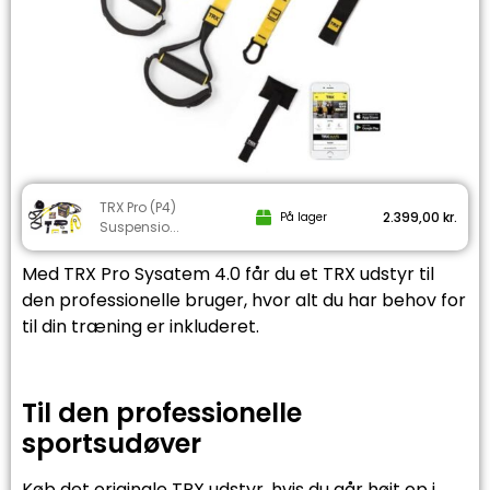
TRX Pro (P4)
2.399,00
kr.
På lager
Suspensio...
Med TRX Pro Sysatem 4.0 får du et TRX udstyr til
den professionelle bruger, hvor alt du har behov for
til din træning er inkluderet.
Til den professionelle
sportsudøver
Køb det originale TRX udstyr, hvis du går højt op i