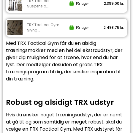
TRX Tactical
2.399,00
kr.
På lager
Suspensio...
TRX Tactical Gym
2.498,75
kr.
På lager
Slyng...
Med TRX Tactical Gym får du en alsidig
træningsmakker med en hel del ekstraudstyr, der
giver dig mulighed for at træne, hvor end du har
lyst. Der medfølger desuden et gratis TRX
træningsprogram til dig, der ønsker inspiration til
din træning.
Robust og alsidigt TRX udstyr
Hvis du ønsker noget træningsudstyr, der er nemt
at gå til, og som samtidig er meget robust, skal du
vælge en TRX Tactical Gym. Med TRX udstyret får