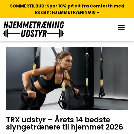
SOMMERTILBUD:
Spar 10% på alt fra Comforth
med
koden: HJEMMETRÆNING10 »
TRX udstyr – Årets 14 bedste
slyngetrænere til hjemmet 2026