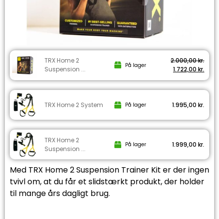
TRX Home 2
2.000,00
kr.
På lager
Suspension ...
1.722,00
kr.
TRX Home 2 System
1.995,00
kr.
På lager
TRX Home 2
1.999,00
kr.
På lager
Suspension ...
Med TRX Home 2 Suspension Trainer Kit er der ingen
tvivl om, at du får et slidstærkt produkt, der holder
til mange års dagligt brug.