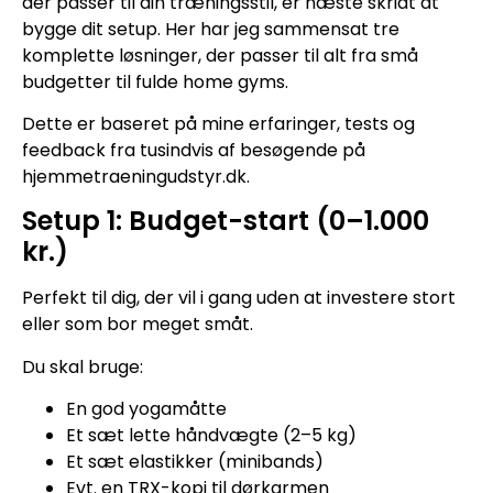
der passer til din træningsstil, er næste skridt at
bygge dit setup. Her har jeg sammensat tre
komplette løsninger, der passer til alt fra små
budgetter til fulde home gyms.
Dette er baseret på mine erfaringer, tests og
feedback fra tusindvis af besøgende på
hjemmetraeningudstyr.dk.
Setup 1: Budget-start (0–1.000
kr.)
Perfekt til dig, der vil i gang uden at investere stort
eller som bor meget småt.
Du skal bruge:
En god yogamåtte
Et sæt lette håndvægte (2–5 kg)
Et sæt elastikker (minibands)
Evt. en TRX-kopi til dørkarmen