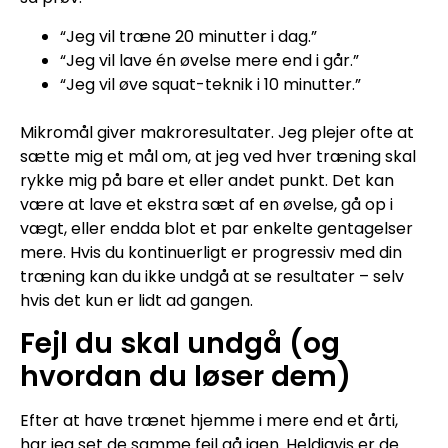
“Jeg vil træne 20 minutter i dag.”
“Jeg vil lave én øvelse mere end i går.”
“Jeg vil øve squat-teknik i 10 minutter.”
Mikromål giver makroresultater. Jeg plejer ofte at
sætte mig et mål om, at jeg ved hver træning skal
rykke mig på bare et eller andet punkt. Det kan
være at lave et ekstra sæt af en øvelse, gå op i
vægt, eller endda blot et par enkelte gentagelser
mere. Hvis du kontinuerligt er progressiv med din
træning kan du ikke undgå at se resultater – selv
hvis det kun er lidt ad gangen.
Fejl du skal undgå (og
hvordan du løser dem)
Efter at have trænet hjemme i mere end et årti,
har jeg set de samme fejl gå igen. Heldigvis er de