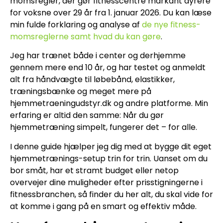
momsregler, der gør fitnesscentre markant dyrere
for voksne over 29 år fra 1. januar 2026. Du kan læse
min fulde forklaring og analyse af
de nye fitness-
momsreglerne samt hvad du kan gøre
.
Jeg har trænet både i center og derhjemme
gennem mere end 10 år, og har testet og anmeldt
alt fra håndvægte til løbebånd, elastikker,
træningsbænke og meget mere på
hjemmetraeningudstyr.dk og andre platforme. Min
erfaring er altid den samme: Når du gør
hjemmetræning simpelt, fungerer det – for alle.
I denne guide hjælper jeg dig med at bygge dit eget
hjemmetrænings-setup trin for trin. Uanset om du
bor småt, har et stramt budget eller netop
overvejer dine muligheder efter prisstigningerne i
fitnessbranchen, så finder du her alt, du skal vide for
at komme i gang på en smart og effektiv måde.