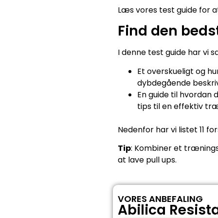
Læs vores test guide for a
Find den bedst
I denne test guide har vi 
Et overskueligt og h
dybdegående beskrive
En guide til hvordan 
tips til en effektiv tr
Nedenfor har vi listet 11 f
Tip
: Kombiner et træning
at lave pull ups.
VORES ANBEFALING
Abilica Resis