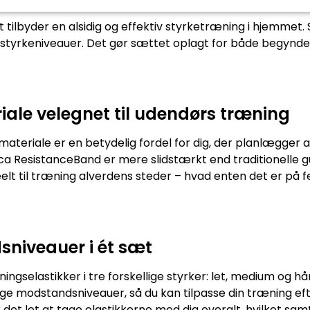
 tilbyder en alsidig og effektiv styrketræning i hjemmet.
e styrkeniveauer. Det gør sættet oplagt for både begynd
iale velegnet til udendørs træning
eriale er en betydelig fordel for dig, der planlægger at 
ca ResistanceBand er mere slidstærkt end traditionelle 
eelt til træning alverdens steder – hvad enten det er på f
sniveauer i ét sæt
ingselastikker i tre forskellige styrker: let, medium og hå
ge modstandsniveauer, så du kan tilpasse din træning efte
t let at tage elastikkerne med dig overalt, hvilket samti