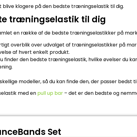
t blive klogere på den bedste træningselastik til dig.
e træningselastik til dig
samlet en række af de bedste træningselastikker på marked
urtigt overblik over udvalget af træningselastikker på m
lse af hvert enkelt produkt.
du finder den bedste træningselastik, hvilke øvelser du 
æning.
orskellige modeller, så du kan finde den, der passer bedst ti
selastik med en
pull up bar
– det er den bedste og nemm
tanceBands Set