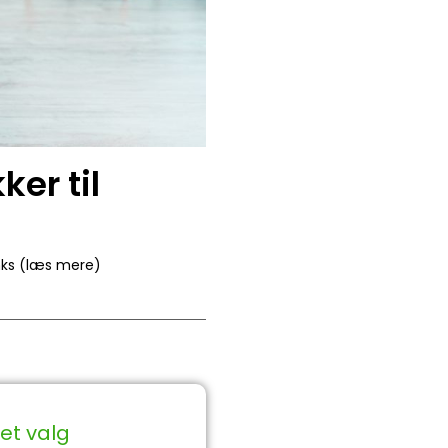
er til
inks (læs mere)
et valg