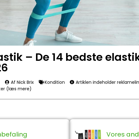
tik – De 14 bedste elastikk
26
Af Nick Brix
Kondition
Artiklen indeholder reklamel
ter (læs mere)
nbefaling
Vores and