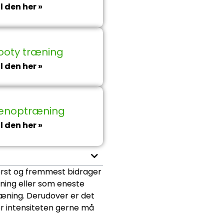
l den her »
booty træning
l den her »
 genoptræning
l den her »
Først og fremmest bidrager
ning eller som eneste
æning. Derudover er det
or intensiteten gerne må