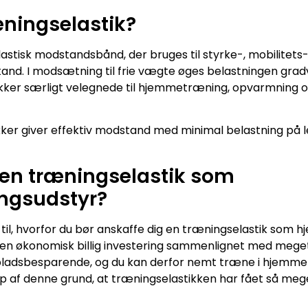
æningselastik?
elastisk modstandsbånd, der bruges til styrke-, mobilite
tand. I modsætning til frie vægte øges belastningen gr
tikker særligt velegnede til hjemmetræning, opvarmning
kker giver effektiv modstand med minimal belastning på 
 en træningselastik som
ngsudstyr?
il, hvorfor du bør anskaffe dig en træningselastik som
 en økonomisk billig investering sammenlignet med mege
ladsbesparende, og du kan derfor nemt træne i hjemmet 
top af denne grund, at træningselastikken har fået så me