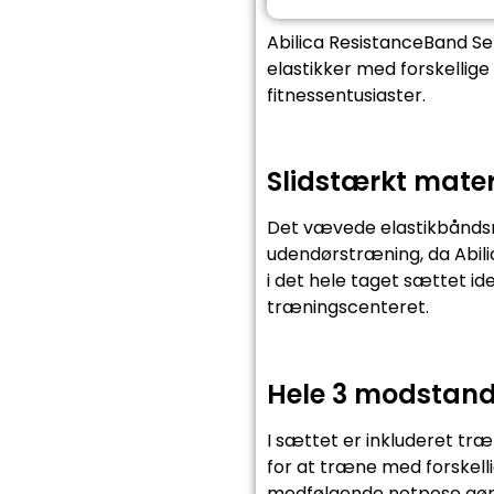
Abilica ResistanceBand Set
elastikker med forskellig
fitnessentusiaster.
Slidstærkt mater
Det vævede elastikbåndsmat
udendørstræning, da Abili
i det hele taget sættet id
træningscenteret.
Hele 3 modstand
I sættet er inkluderet træn
for at træne med forskelli
medfølgende netpose gør de