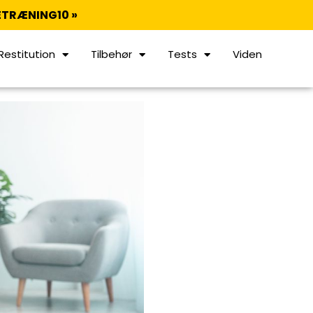
TRÆNING10 »
Restitution
Tilbehør
Tests
Viden