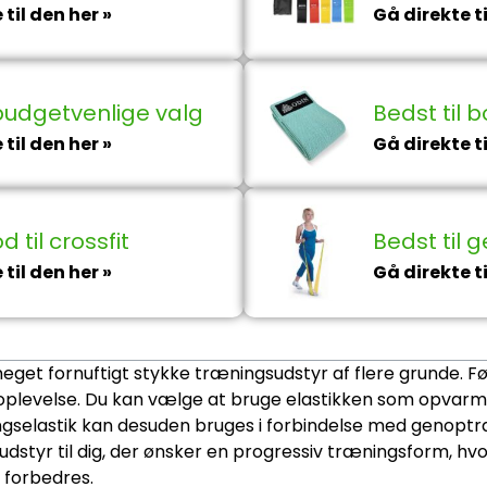
til den her »
Gå direkte ti
budgetvenlige valg
Bedst til 
til den her »
Gå direkte ti
 til crossfit
Bedst til
til den her »
Gå direkte ti
meget fornuftigt stykke træningsudstyr af flere grunde. 
gsoplevelse. Du kan vælge at bruge elastikken som opvarm
ngselastik kan desuden bruges i forbindelse med genoptr
dstyr til dig, der ønsker en progressiv træningsform, hv
 forbedres.