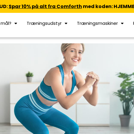
UD:
Spar 10% på alt fra Comforth
med koden: HJEMME
t mål?
Træningsudstyr
Træningsmaskiner