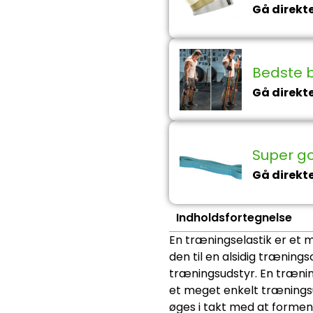
Gå direkte 
Bedste 
Gå direkte 
Super god
Gå direkte 
Indholdsfortegnelse
En træningselastik er et 
den til en alsidig trænin
træningsudstyr. En træni
et meget enkelt træningsu
øges i takt med at formen