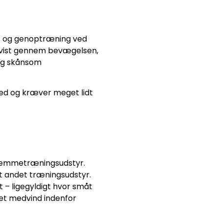
ts- og genoptræning ved
advist gennem bevægelsen,
 og skånsom
led og kræver meget lidt
 hjemmetræningsudstyr.
t andet træningsudstyr.
– ligegyldigt hvor småt
get medvind indenfor