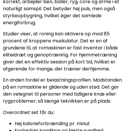
korrekt, arbejder ben, baller, ryg, core og arme i et
naturligt samspil. Det betyder høj puls, men også
styrkeopbygning, hvilket øger det samlede
energiforbrug.
Studier viser, at roning kan aktivere op mod 85
procent af kroppens muskulatur. Det er en af
grundene til, at romaskinen er fast inventar i både
eliteidræt og genoptræning. For hjemmetræning
giver det en effektiv session på kort tid, hvilket er
afgørende for mange, der træner derhjemme.
En anden fordel er belastningsprofilen. Modstanden
på en romaskine er glidende og uden stød. Det gør
den velegnet til personer med tidligere knæ eller
rygproblemer, så længe teknikken er på plads.
Overordnet set får du:
Høj kalorieforbrænding pr. minut
Forbedret kondition og hjerte sundhed