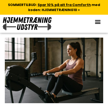
SOMMERTILBUD:
Spar 10% på alt fra Comforth
med
koden: HJEMMETRÆNING10 »