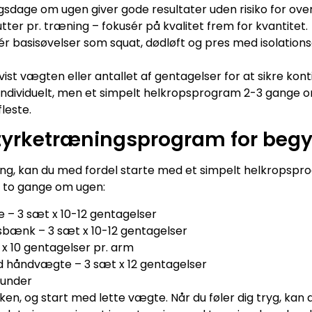
sdage om ugen giver gode resultater uden risiko for ove
ter pr. træning – fokusér på kvalitet frem for kvantitet.
 basisøvelser som squat, dødløft og pres med isolations
ist vægten eller antallet af gentagelser for at sikre kont
ndividuelt, men et simpelt helkropsprogram 2-3 gange o
leste.
tyrketræningsprogram for beg
æning, kan du med fordel starte med et simpelt helkropsp
e to gange om ugen:
– 3 sæt x 10-12 gentagelser
sbænk – 3 sæt x 10-12 gentagelser
x 10 gentagelser pr. arm
håndvægte – 3 sæt x 12 gentagelser
kunder
ikken, og start med lette vægte. Når du føler dig tryg, kan