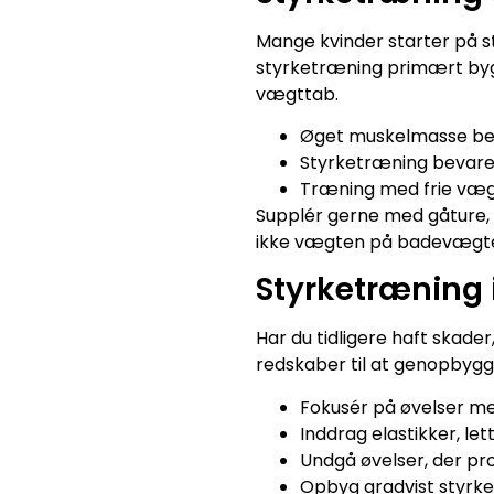
Mange kvinder starter på st
styrketræning primært bygg
vægttab.
Øget muskelmasse betyd
Styrketræning bevarer
Træning med frie vægt
Supplér gerne med gåture, c
ikke vægten på badevægten
Styrketræning 
Har du tidligere haft skade
redskaber til at genopbygge 
Fokusér på øvelser me
Inddrag elastikker, l
Undgå øvelser, der pr
Opbyg gradvist styrke