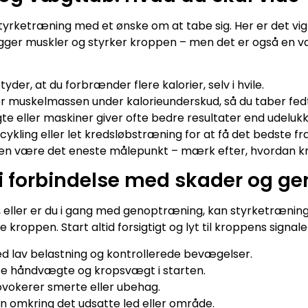
yrketræning med et ønske om at tabe sig. Her er det vigti
er muskler og styrker kroppen – men det er også en væs
er, at du forbrænder flere kalorier, selv i hvile.
 muskelmassen under kalorieunderskud, så du taber fedt
e eller maskiner giver ofte bedre resultater end udelu
ykling eller let kredsløbstræning for at få det bedste f
 være det eneste målepunkt – mærk efter, hvordan kro
i forbindelse med skader og g
r, eller er du i gang med genoptræning, kan styrketrænin
kroppen. Start altid forsigtigt og lyt til kroppens signale
d lav belastning og kontrollerede bevægelser.
ette håndvægte og kropsvægt i starten.
ovokerer smerte eller ubehag.
n omkring det udsatte led eller område.