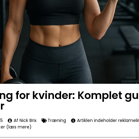
ng for kvinder: Komplet gu
r
25
Af Nick Brix
Træning
Artiklen indeholder reklamel
ter (læs mere)