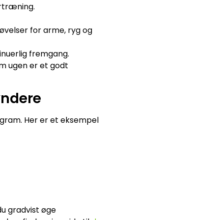
rtræning.
øvelser for arme, ryg og
inuerlig fremgang.
m ugen er et godt
yndere
rogram. Her er et eksempel
 du gradvist øge