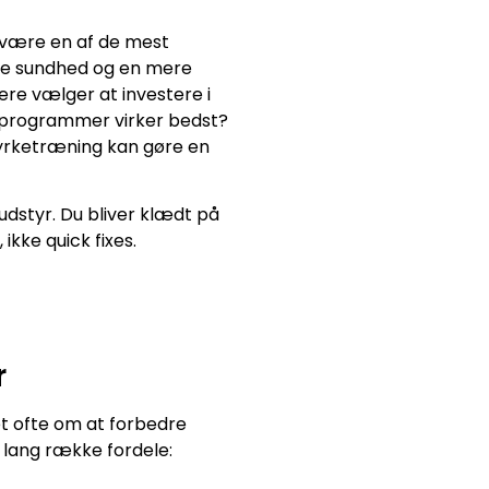
t være en af de mest
re sundhed og en mere
ere vælger at investere i
 programmer virker bedst?
styrketræning kan gøre en
udstyr. Du bliver klædt på
ikke quick fixes.
r
et ofte om at forbedre
n lang række fordele: