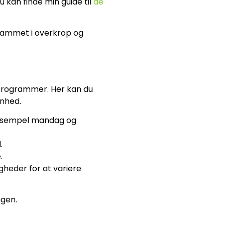
 kan finde min guide til
de
ogrammet i overkrop og
 programmer. Her kan du
enhed.
eksempel mandag og
.
.
gheder for at variere
ngen.