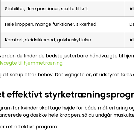
Stabilitet, flere positioner, støtte til løft
Al
Hele kroppen, mange funktioner, sikkerhed
D
Komfort, skridsikkerhed, gulvbeskyttelse
Al
hvordan du finder de bedste justerbare håndvægte til hje
dvægte til hjemmetræning
.
dit setup efter behov. Det vigtigste er, at udstyret føles s
t effektivt styrketræningspro
am for kvinder skal tage højde for både mål, erfaring og d
ncerede og dække hele kroppen, så du undgår muskulær
er i et effektivt program: