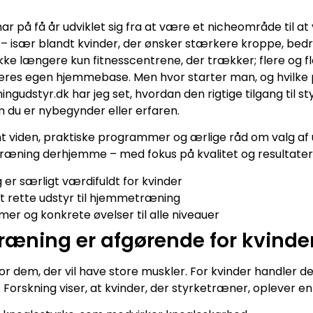
ar på få år udviklet sig fra at være et nicheområde til a
 især blandt kvinder, der ønsker stærkere kroppe, bed
ikke længere kun fitnesscentrene, der trækker; flere og fl
eres egen hjemmebase. Men hvor starter man, og hvilke
ngudstyr.dk har jeg set, hvordan den rigtige tilgang til 
om du er nybegynder eller erfaren.
nt viden, praktiske programmer og ærlige råd om valg af 
 træning derhjemme – med fokus på kvalitet og resultater, 
er særligt værdifuldt for kvinder
 rette udstyr til hjemmetræning
er og konkrete øvelser til alle niveauer
træning er afgørende for kvinde
or dem, der vil have store muskler. For kvinder handler d
d. Forskning viser, at kvinder, der styrketræner, oplever e