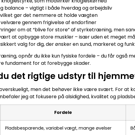
knoglestyrke, som modvirker knogleskørhed
 balance – vigtigt i både hverdag og arbejdsliv
 hvilket gør det nemmere at holde vægten
 velvære gennem frigivelse af endorfiner
ringer om at “blive for store” af styrketræning, men san
svært at opbygge store muskler – især uden et meget må
sikkert valg for dig, der ønsker en sund, markeret og funk
æning, opnår du ikke kun fysiske fordele – du får også m
e fundament for at forebygge skader.
u det rigtige udstyr til hjemm
 uoverskueligt, men det behøver ikke være svært. For at
befaler jeg at fokusere på alsidighed, kvalitet og plads
Fordele
Pladsbesparende, variabel vægt, mange øvelser
B