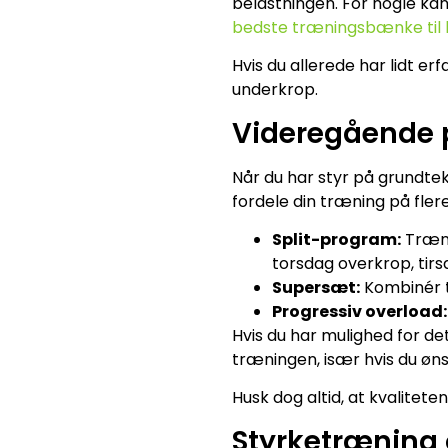
belastningen. For nogle kan
bedste træningsbænke til
Hvis du allerede har lidt e
underkrop.
Videregående 
Når du har styr på grundt
fordele din træning på fle
Split-program:
Træn 
torsdag overkrop, tir
Supersæt:
Kombinér to
Progressiv overload:
Hvis du har mulighed for de
træningen, især hvis du øn
Husk dog altid, at kvalitete
Styrketræning 