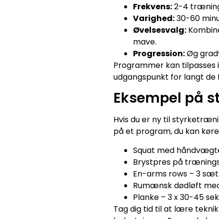
Frekvens:
2-4 træning
Varighed:
30-60 minut
Øvelsesvalg:
Kombinér
mave.
Progression:
Øg gradv
Programmer kan tilpasses i
udgangspunkt for langt de f
Eksempel på s
Hvis du er ny til styrketr
på et program, du kan kør
Squat med håndvægte 
Brystpres på træning
En-arms rows – 3 sæt 
Rumænsk dødløft med 
Planke – 3 x 30-45 se
Tag dig tid til at lære tekn