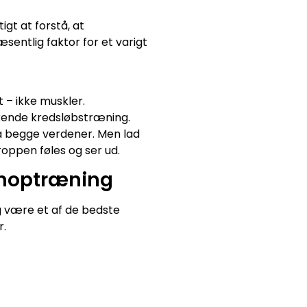
gt at forstå, at
entlig faktor for et varigt
 – ikke muskler.
kkende kredsløbstræning.
ra begge verdener. Men lad
ppen føles og ser ud.
enoptræning
g være et af de bedste
r.