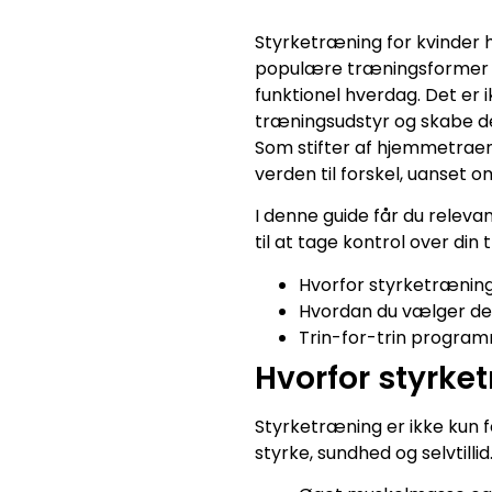
Styrketræning for kvinder h
populære træningsformer –
funktionel hverdag. Det er 
træningsudstyr og skabe d
Som stifter af hjemmetraeni
verden til forskel, uanset 
I denne guide får du releva
til at tage kontrol over din
Hvorfor styrketræning 
Hvordan du vælger det
Trin-for-trin programm
Hvorfor styrke
Styrketræning er ikke kun f
styrke, sundhed og selvtilli