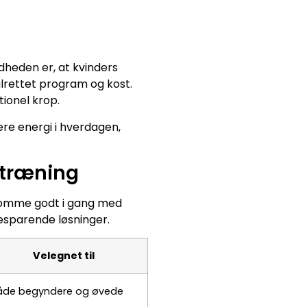
dheden er, at kvinders
lrettet program og kost.
tionel krop.
ere energi i hverdagen,
etræning
 komme godt i gang med
besparende løsninger.
Velegnet til
åde begyndere og øvede