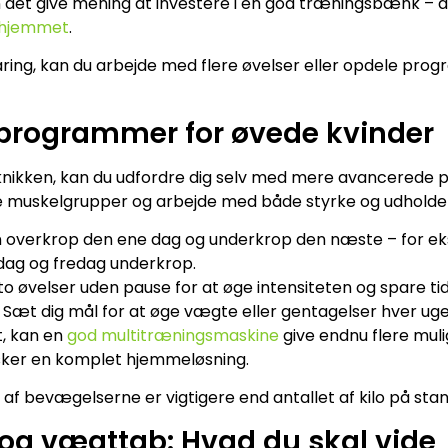
 det give mening at investere i en god træningsbænk – du
 hjemmet
.
rfaring, kan du arbejde med flere øvelser eller opdele pr
programmer for øvede kvinder
eknikken, kan du udfordre dig selv med mere avancerede
re muskelgrupper og arbejde med både styrke og udhold
overkrop den ene dag og underkrop den næste – for 
sdag og fredag underkrop.
 øvelser uden pause for at øge intensiteten og spare tid
Sæt dig mål for at øge vægte eller gentagelser hver uge
t, kan en
god multitræningsmaskine
give endnu flere muli
sker en komplet hjemmeløsning.
n af bevægelserne er vigtigere end antallet af kilo på sta
og vægttab: Hvad du skal vide