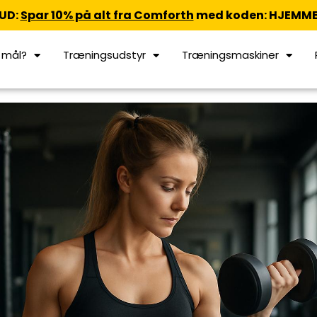
UD:
Spar 10% på alt fra Comforth
med koden: HJEMME
t mål?
Træningsudstyr
Træningsmaskiner