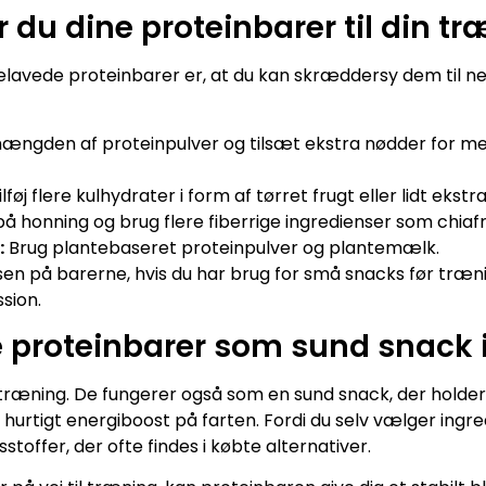
 du dine proteinbarer til din t
lavede proteinbarer er, at du kan skræddersy dem til n
ngden af proteinpulver og tilsæt ekstra nødder for me
lføj flere kulhydrater i form af tørret frugt eller lidt ekstr
 honning og brug flere fiberrige ingredienser som chiafrø
:
Brug plantebaseret proteinpulver og plantemælk.
en på barerne, hvis du har brug for små snacks før træning
ssion.
proteinbarer som sund snack 
il træning. De fungerer også som en sund snack, der hold
t hurtigt energiboost på farten. Fordi du selv vælger ingre
toffer, der ofte findes i købte alternativer.