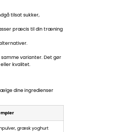
dgå tilsat sukker,
sser præcis til din træning
lternativer.
e samme varianter. Det gør
ller kvalitet.
vælge dine ingredienser
empler
inpulver, græsk yoghurt