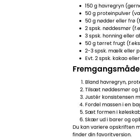
150 g havregryn (gern
50 g proteinpulver (va
50 g nødder eller frø 
2 spsk. nøddesmør (f.
3 spsk. honning eller 
50 g tørret frugt (f.ek
2-3 spsk. mælk eller pl
Evt. 2 spsk. kakao ell
Fremgangsmåde
Bland havregryn, protei
Tilsæt nøddesmør og h
Justér konsistensen m
Fordel massen i en b
Sæt formen i køleskabe
Skær ud i barer og op
Du kan variere opskriften m
finder din favoritversion.