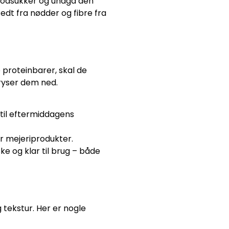
t blodsukker og undgå den
edt fra nødder og fibre fra
 proteinbarer, skal de
fryser dem ned.
til eftermiddagens
r mejeriprodukter.
ke og klar til brug – både
tekstur. Her er nogle