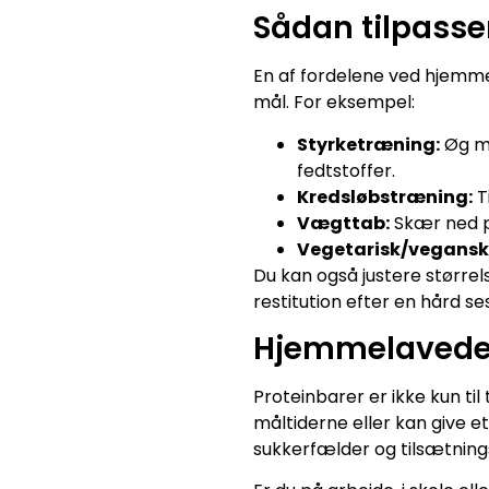
Sådan tilpasser
En af fordelene ved hjemme
mål. For eksempel:
Styrketræning:
Øg mæ
fedtstoffer.
Kredsløbstræning:
Ti
Vægttab:
Skær ned på
Vegetarisk/vegansk
Du kan også justere størrels
restitution efter en hård se
Hjemmelavede 
Proteinbarer er ikke kun t
måltiderne eller kan give e
sukkerfælder og tilsætningss