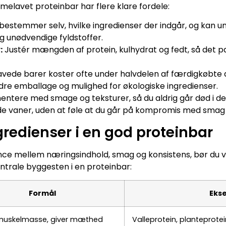
mmelavet proteinbar har flere klare fordele:
bestemmer selv, hvilke ingredienser der indgår, og kan un
g unødvendige fyldstoffer.
:
Justér mængden af protein, kulhydrat og fedt, så det pa
ede barer koster ofte under halvdelen af færdigkøbte a
re emballage og mulighed for økologiske ingredienser.
ntere med smage og teksturer, så du aldrig går død i d
de vaner, uden at føle at du går på kompromis med smag e
gredienser i en god proteinbar
nce mellem næringsindhold, smag og konsistens, bør du 
trale byggesten i en proteinbar:
Formål
Eks
muskelmasse, giver mæthed
Valleprotein, planteprote