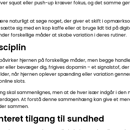
r squat eller push-up kræver fokus, og det samme gør 
re naturligt at søge noget, der giver et skift i opmærks
sætte sig med en kop kaffe eller at bruge lidt tid på digita
der forskellige måder at skabe variation i deres rutiner.
ciplin
påvirker hjernen på forskellige måder, men begge hand
ber eller bevæger dig, frigives dopamin – et signalstof, der 
der, når hjernen oplever spænding eller variation genne
online slots.
 ting skal sammenlignes, men at de hver især indgår i de
 hverdagen. At forstå denne sammenhæng kan give et mer
jder sammen.
teret tilgang til sundhed