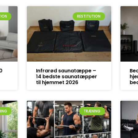
TION
RESTITUTION
0
Infrarød saunatæppe –
Bed
14 bedste saunatæpper
hje
til hjemmet 2026
bed
NING
TRÆNING