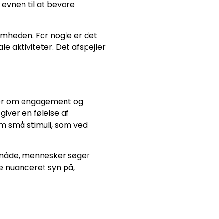
evnen til at bevare
omheden. For nogle er det
le aktiviteter. Det afspejler
ler om engagement og
giver en følelse af
m små stimuli, som ved
n måde, mennesker søger
e nuanceret syn på,