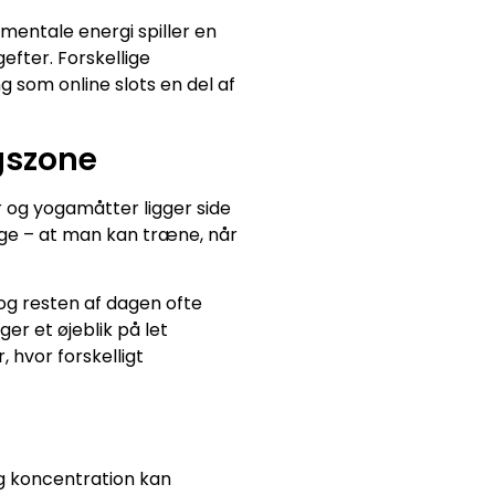
mentale energi spiller en
efter. Forskellige
 som online slots en del af
gszone
 og yogamåtter ligger side
ange – at man kan træne, når
og resten af dagen ofte
r et øjeblik på let
, hvor forskelligt
og koncentration kan