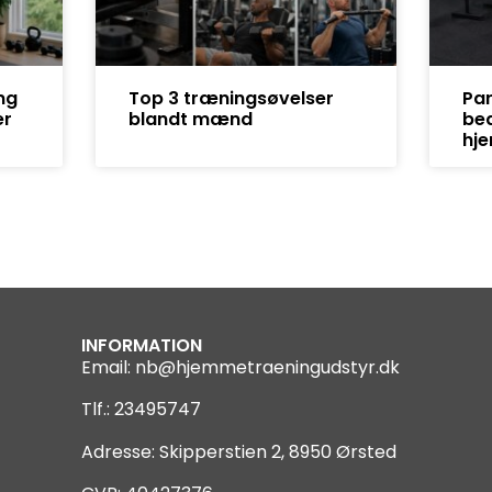
ng
Top 3 træningsøvelser
Par
er
blandt mænd
bed
hj
INFORMATION
Email:
nb@hjemmetraeningudstyr.dk
Tlf.: 23495747
Adresse: Skipperstien 2, 8950 Ørsted