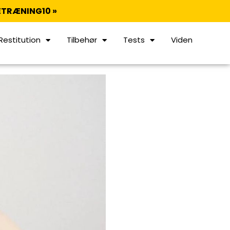
TRÆNING10 »
Restitution
Tilbehør
Tests
Viden