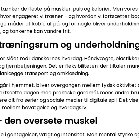
ænker de fleste på muskler, puls og kalorier. Men vores 
r, hvor engageret vi træner – og hvordan vi fortsætter bag
e måder at koble af på, og for nogle bliver underholdning
, og tankerne kan vandre frit.
træningsrum og underholdnin
r slået rod i danskernes hverdag. Håndvægte, elastikker
fjernbetjeningen. Det er fleksibiliteten, der tiltaler m
 planlægge transport og omklædning.
år i hjemmet, bliver overgangen mellem fysisk aktivitet 
fortsætte dagen med praktiske gøremål, mens andre bruge
alt fra serier og sociale medier til digitale spil. Det viser
 mellem bevægelse og hverdagsliv.
– den oversete muskel
te i gentagelser, vægt og intensitet. Men mental styrke 