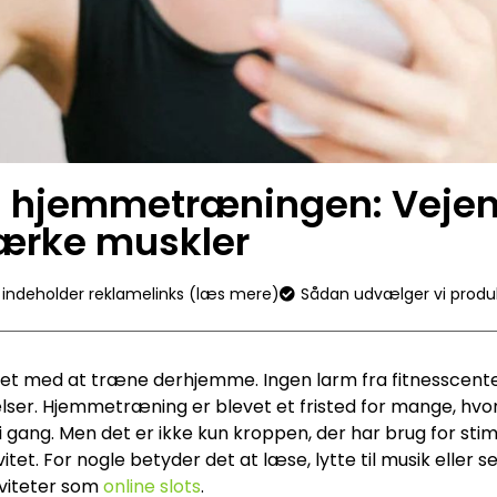
 i hjemmetræningen: Vejen 
tærke muskler
n indeholder reklamelinks (læs mere)
Sådan udvælger vi produ
det med at træne derhjemme. Ingen larm fra fitnesscente
elser. Hjemmetræning er blevet et fristed for mange, hvo
 gang. Men det er ikke kun kroppen, der har brug for stim
ivitet. For nogle betyder det at læse, lytte til musik eller 
tiviteter som
online slots
.